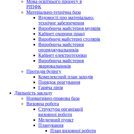
Мова освітнього процесу в
РІПФК
Матеріально-технічна база
Відомості про матеріально-
технічне забезпечення
Виробнича майстерня мулярів
Кабінет охорони праці
Виробничі майстерні столярів
Виробнича майстерня
опоряджувальників
Кабінет електротехніки
Виробнича майстерня
зварювальників
Протидія булінгу
Комплексний план заходів
Порядок реагування
Гаряча лінія
Діяльність закладу
Нормативно-правова база
Виховна робота
Структура організації
виховної роботи
Медичний пункт
Планування
План виховної роботи