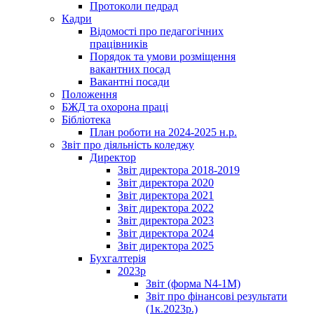
Протоколи педрад
Кадри
Відомості про педагогічних
працівників
Порядок та умови розміщення
вакантних посад
Вакантні посади
Положення
БЖД та охорона праці
Бібліотека
План роботи на 2024-2025 н.р.
Звіт про діяльність коледжу
Директор
Звіт директора 2018-2019
Звіт директора 2020
Звіт директора 2021
Звіт директора 2022
Звіт директора 2023
Звіт директора 2024
Звіт директора 2025
Бухгалтерія
2023р
Звіт (форма N4-1M)
Звіт про фінансові результати
(1к.2023р.)