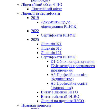
розпорядку
Ліцензійний обсяг ФПО
Ліцензійний обсяг
Ліцензії та сертифікати
2019
Документи що до
ліцензування РІПФК
2022
Сертифікати РІПФК
2025
Ліцензія 071
Ліцензія 015
Ліцензія 121
Сертифікати РІПФК
D1-Oблік і оподаткування
F2-Інженерія програмного
забезпечення
A5-Професійна освіта
(будівництво)
A5-Професійна освіта
(зварювання)
Витяг з ліцензії ЗПТО
Витяг з ліцензії ФПВО
Ліцензі на надання ПЗСО
Правила прийому