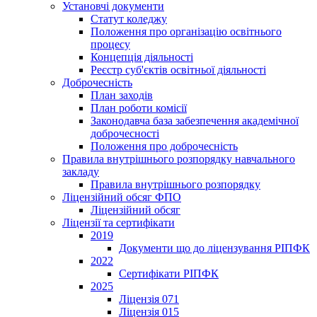
Установчі документи
Статут коледжу
Положення про організацію освітнього
процесу
Концепція діяльності
Реєстр суб'єктів освітньої діяльності
Доброчесність
План заходів
План роботи комісії
Законодавча база забезпечення академічної
доброчесності
Положення про доброчесність
Правила внутрішнього розпорядку навчального
закладу
Правила внутрішнього розпорядку
Ліцензійний обсяг ФПО
Ліцензійний обсяг
Ліцензії та сертифікати
2019
Документи що до ліцензування РІПФК
2022
Сертифікати РІПФК
2025
Ліцензія 071
Ліцензія 015