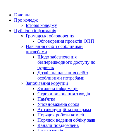
Головна
Про коледж
Історія коледжу
Публічна інформація
Громадські обговорення
Обговорення проектів ОПП
Навчання осіб з особливими
потребами
Щодо забезпечення
безперешкодного доступу до
будівель
Дозвіл на навчання осіб з
особливими потребами
Запобігання корупції
Загальна інформація
Строки виконання заходів
Пам'ятка
Уповноважена особа
Антикорупційна програма
Порядок роботи комісії
Порядок ведення обліку заяв
Канали повідомлень
План заходів