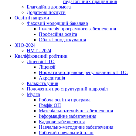
педагогічних працівників
Благодійна допомога
Додаткові послуги
Освітні напрями
Фаховий молодший бакалавр
Інженерія програмного забезпечення
Професійна освіта
Облік і оподаткування
ЗНО-2024
НМТ - 2024
Кваліфікований робітник
Ліцензії ПТО
Ліцензії
Нормативно-правове регулювання в ПТО.
Акредитація
Кількість учнів
Положення про структурний підрозділ
Муляр
Робоча освітня програма
Графік ОП
Матеріально-технічне забезпечення
Інформаційне забезпечення
Кадрове забезпечення
Навчально-методичне забезпечення
Робочий навчальний план