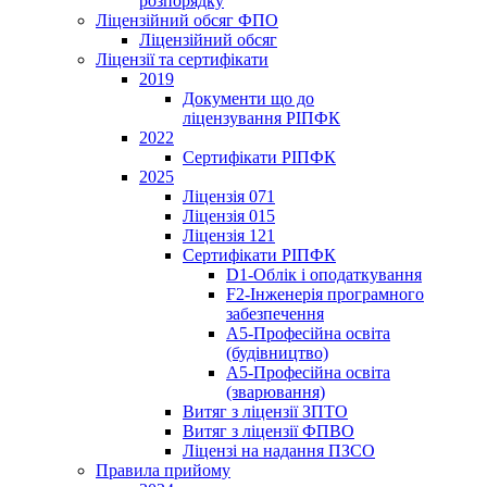
розпорядку
Ліцензійний обсяг ФПО
Ліцензійний обсяг
Ліцензії та сертифікати
2019
Документи що до
ліцензування РІПФК
2022
Сертифікати РІПФК
2025
Ліцензія 071
Ліцензія 015
Ліцензія 121
Сертифікати РІПФК
D1-Oблік і оподаткування
F2-Інженерія програмного
забезпечення
A5-Професійна освіта
(будівництво)
A5-Професійна освіта
(зварювання)
Витяг з ліцензії ЗПТО
Витяг з ліцензії ФПВО
Ліцензі на надання ПЗСО
Правила прийому