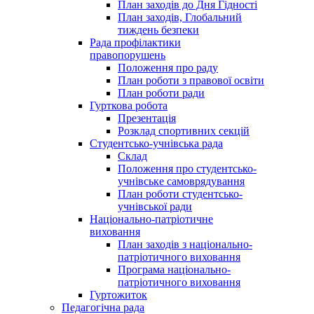
План заходів до Дня Гідності
План заходів, Глобальний
тиждень безпеки
Рада профілактики
правопорушень
Положення про раду
План роботи з правової освіти
План роботи ради
Гурткова робота
Презентація
Розклад спортивних секцій
Студентсько-учнівська рада
Склад
Положення про студентсько-
учнівське самоврядування
План роботи студентсько-
учнівської ради
Національно-патріотичне
виховання
План заходів з національно-
патріотичного виховання
Програма національно-
патріотичного виховання
Гуртожиток
Педагогічна рада