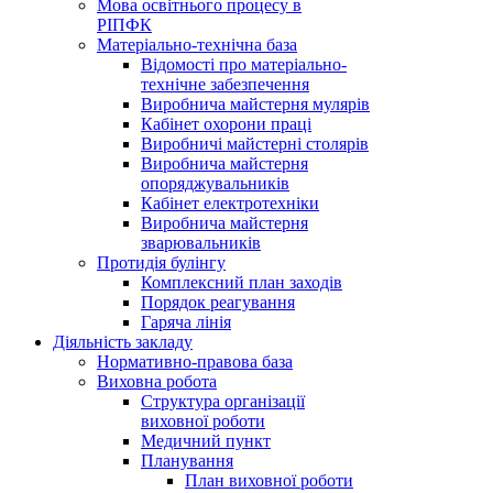
Мова освітнього процесу в
РІПФК
Матеріально-технічна база
Відомості про матеріально-
технічне забезпечення
Виробнича майстерня мулярів
Кабінет охорони праці
Виробничі майстерні столярів
Виробнича майстерня
опоряджувальників
Кабінет електротехніки
Виробнича майстерня
зварювальників
Протидія булінгу
Комплексний план заходів
Порядок реагування
Гаряча лінія
Діяльність закладу
Нормативно-правова база
Виховна робота
Структура організації
виховної роботи
Медичний пункт
Планування
План виховної роботи