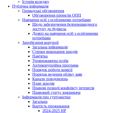
Історія коледжу
Публічна інформація
Громадські обговорення
Обговорення проектів ОПП
Навчання осіб з особливими потребами
Щодо забезпечення безперешкодного
доступу до будівель
Дозвіл на навчання осіб з особливими
потребами
Запобігання корупції
Загальна інформація
Строки виконання заходів
Пам'ятка
Уповноважена особа
Антикорупційна програма
Порядок роботи комісії
Порядок ведення обліку заяв
Канали повідомлень
План заходів
Правові позиції конфлікту інтересів
Правовий статус викривача
Інформація про гуртожитки
Загальна
Вартість проживання
2024-2025 НР