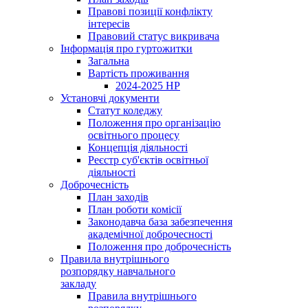
Правові позиції конфлікту
інтересів
Правовий статус викривача
Інформація про гуртожитки
Загальна
Вартість проживання
2024-2025 НР
Установчі документи
Статут коледжу
Положення про організацію
освітнього процесу
Концепція діяльності
Реєстр суб'єктів освітньої
діяльності
Доброчесність
План заходів
План роботи комісії
Законодавча база забезпечення
академічної доброчесності
Положення про доброчесність
Правила внутрішнього
розпорядку навчального
закладу
Правила внутрішнього