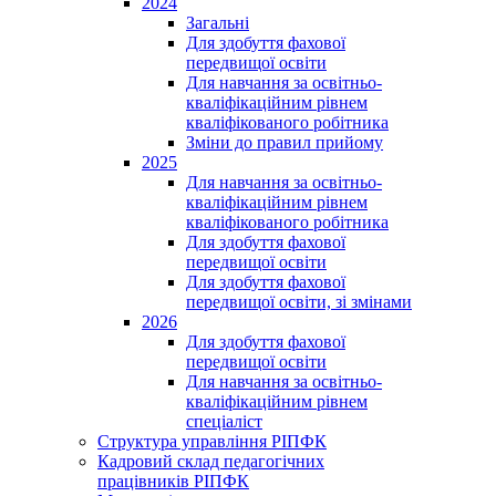
2024
Загальні
Для здобуття фахової
передвищої освіти
Для навчання за освітньо-
кваліфікаційним рівнем
кваліфікованого робітника
Зміни до правил прийому
2025
Для навчання за освітньо-
кваліфікаційним рівнем
кваліфікованого робітника
Для здобуття фахової
передвищої освіти
Для здобуття фахової
передвищої освіти, зі змінами
2026
Для здобуття фахової
передвищої освіти
Для навчання за освітньо-
кваліфікаційним рівнем
спеціаліст
Структура управління РІПФК
Кадровий склад педагогічних
працівників РІПФК