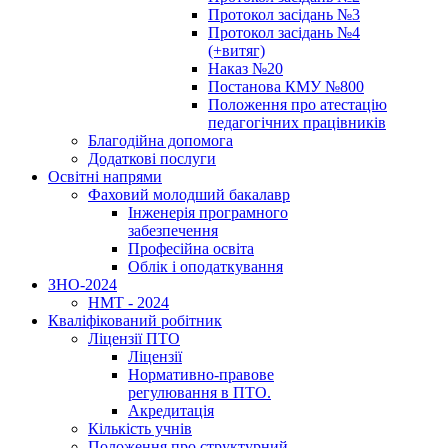
Протокол засідань №3
Протокол засідань №4
(+витяг)
Наказ №20
Постанова КМУ №800
Положення про атестацію
педагогічних працівників
Благодійна допомога
Додаткові послуги
Освітні напрями
Фаховий молодший бакалавр
Інженерія програмного
забезпечення
Професійна освіта
Облік і оподаткування
ЗНО-2024
НМТ - 2024
Кваліфікований робітник
Ліцензії ПТО
Ліцензії
Нормативно-правове
регулювання в ПТО.
Акредитація
Кількість учнів
Положення про структурний