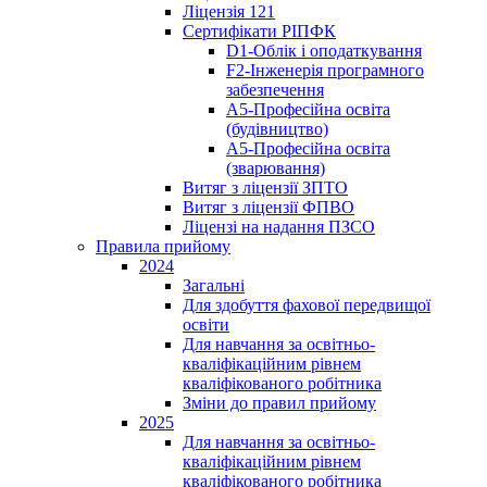
Ліцензія 121
Сертифікати РІПФК
D1-Oблік і оподаткування
F2-Інженерія програмного
забезпечення
A5-Професійна освіта
(будівництво)
A5-Професійна освіта
(зварювання)
Витяг з ліцензії ЗПТО
Витяг з ліцензії ФПВО
Ліцензі на надання ПЗСО
Правила прийому
2024
Загальні
Для здобуття фахової передвищої
освіти
Для навчання за освітньо-
кваліфікаційним рівнем
кваліфікованого робітника
Зміни до правил прийому
2025
Для навчання за освітньо-
кваліфікаційним рівнем
кваліфікованого робітника