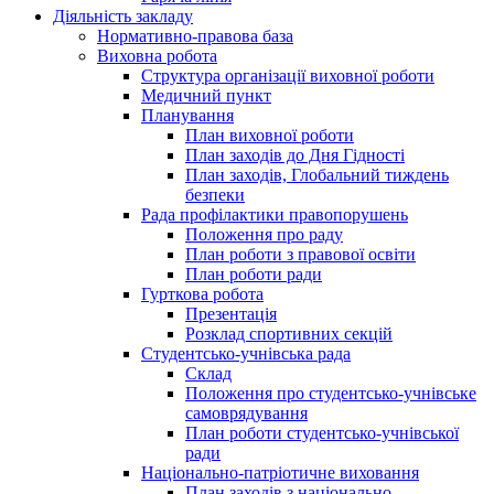
Діяльність закладу
Нормативно-правова база
Виховна робота
Структура організації виховної роботи
Медичний пункт
Планування
План виховної роботи
План заходів до Дня Гідності
План заходів, Глобальний тиждень
безпеки
Рада профілактики правопорушень
Положення про раду
План роботи з правової освіти
План роботи ради
Гурткова робота
Презентація
Розклад спортивних секцій
Студентсько-учнівська рада
Склад
Положення про студентсько-учнівське
самоврядування
План роботи студентсько-учнівської
ради
Національно-патріотичне виховання
План заходів з національно-