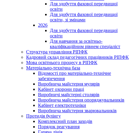
Для здобуття фахової передвищої
освіти
Для здобуття фахової передвищої
освіти, зі змінами
2026
Для здобуття фахової передвищої
освіти
Для навчання за освітньо-
кваліфікаційним рівнем спеціаліст
Структура управління РІПФК
Кадровий склад педагогічних працівників РІПФК
Мова освітнього процесу в РІПФК
Матеріально-технічна база
Відомості про матеріально-технічне
забезпечення
Виробнича майстерня мулярів
Кабінет охорони праці
Виробничі майстерні столярів
Виробнича майстерня опоряджувальників
Кабінет електротехніки
Виробнича майстерня зварювальників
Протидія булінгу
Комплексний план заходів
Порядок реагування
Гаряча лінія