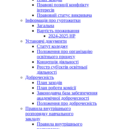
Правові позиції конфлікту
інтересів
Правовий статус викривача
Інформація про гуртожитки
Загальна
Вартість проживання
2024-2025 НР
Установчі документи
Статут коледжу
Положення про організацію
освітнього процесу
Концепція діяльності
Реєстр суб'єктів освітньої
діяльності
Доброчесність
План заходів
План роботи комісії
Законодавча база забезпечення
академічної доброчесності
Положення про доброчесність
Правила внутрішнього
розпорядку навчального
закладу
Правила внутрішнього