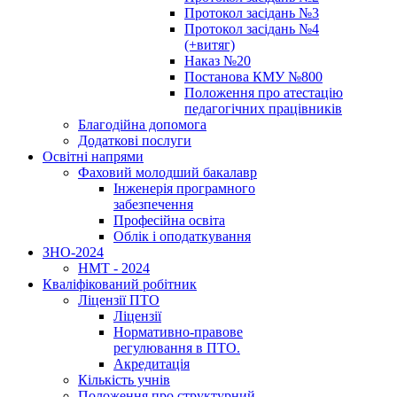
Протокол засідань №3
Протокол засідань №4
(+витяг)
Наказ №20
Постанова КМУ №800
Положення про атестацію
педагогічних працівників
Благодійна допомога
Додаткові послуги
Освітні напрями
Фаховий молодший бакалавр
Інженерія програмного
забезпечення
Професійна освіта
Облік і оподаткування
ЗНО-2024
НМТ - 2024
Кваліфікований робітник
Ліцензії ПТО
Ліцензії
Нормативно-правове
регулювання в ПТО.
Акредитація
Кількість учнів
Положення про структурний