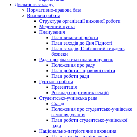
Діяльність закладу
Нормативно-правова база
Виховна робота
Структура організації виховної роботи
Медичний пункт
Планування
План виховної роботи
План заходів до Дня Гідності
План заходів, Глобальний тиждень
безпеки
Рада профілактики правопорушень
Положення про раду
План роботи з правової освіти
План роботи ради
Гурткова робота
Презентація
Розклад спортивних секцій
Студентсько-учнівська рада
Склад
Положення про студентсько-учнівське
самоврядування
План роботи студентсько-учнівської
ради
Національно-патріотичне виховання
План заходів з національно-