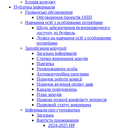
Історія коледжу
Публічна інформація
Громадські обговорення
Обговорення проектів ОПП
Навчання осіб з особливими потребами
Щодо забезпечення безперешкодного
доступу до будівель
Дозвіл на навчання осіб з особливими
потребами
Запобігання корупції
Загальна інформація
Строки виконання заходів
Пам'ятка
Уповноважена особа
Антикорупційна програма
Порядок роботи комісії
Порядок ведення обліку заяв
Канали повідомлень
План заходів
Правові позиції конфлікту інтересів
Правовий статус викривача
Інформація про гуртожитки
Загальна
Вартість проживання
2024-2025 НР