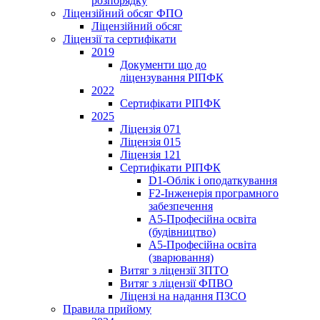
розпорядку
Ліцензійний обсяг ФПО
Ліцензійний обсяг
Ліцензії та сертифікати
2019
Документи що до
ліцензування РІПФК
2022
Сертифікати РІПФК
2025
Ліцензія 071
Ліцензія 015
Ліцензія 121
Сертифікати РІПФК
D1-Oблік і оподаткування
F2-Інженерія програмного
забезпечення
A5-Професійна освіта
(будівництво)
A5-Професійна освіта
(зварювання)
Витяг з ліцензії ЗПТО
Витяг з ліцензії ФПВО
Ліцензі на надання ПЗСО
Правила прийому