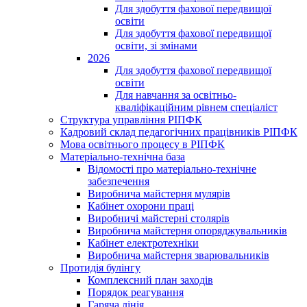
Для здобуття фахової передвищої
освіти
Для здобуття фахової передвищої
освіти, зі змінами
2026
Для здобуття фахової передвищої
освіти
Для навчання за освітньо-
кваліфікаційним рівнем спеціаліст
Структура управління РІПФК
Кадровий склад педагогічних працівників РІПФК
Мова освітнього процесу в РІПФК
Матеріально-технічна база
Відомості про матеріально-технічне
забезпечення
Виробнича майстерня мулярів
Кабінет охорони праці
Виробничі майстерні столярів
Виробнича майстерня опоряджувальників
Кабінет електротехніки
Виробнича майстерня зварювальників
Протидія булінгу
Комплексний план заходів
Порядок реагування
Гаряча лінія