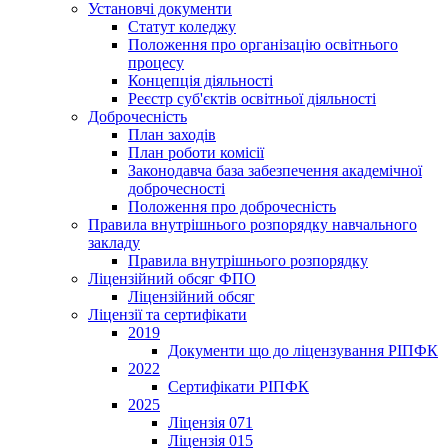
Установчі документи
Статут коледжу
Положення про організацію освітнього
процесу
Концепція діяльності
Реєстр суб'єктів освітньої діяльності
Доброчесність
План заходів
План роботи комісії
Законодавча база забезпечення академічної
доброчесності
Положення про доброчесність
Правила внутрішнього розпорядку навчального
закладу
Правила внутрішнього розпорядку
Ліцензійний обсяг ФПО
Ліцензійний обсяг
Ліцензії та сертифікати
2019
Документи що до ліцензування РІПФК
2022
Сертифікати РІПФК
2025
Ліцензія 071
Ліцензія 015