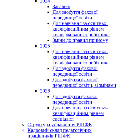
2024
Загальні
Для здобуття фахової
передвищої освіти
Для навчання за освітньо-
кваліфікаційним рівнем
кваліфікованого робітника
Зміни до правил прийому
2025
Для навчання за освітньо-
кваліфікаційним рівнем
кваліфікованого робітника
Для здобуття фахової
передвищої освіти
Для здобуття фахової
передвищої освіти, зі змінами
2026
Для здобуття фахової
передвищої освіти
Для навчання за освітньо-
кваліфікаційним рівнем
спеціаліст
Структура управління РІПФК
Кадровий склад педагогічних
працівників РІПФК