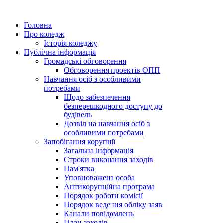
Головна
Про коледж
Історія коледжу
Публічна інформація
Громадські обговорення
Обговорення проектів ОПП
Навчання осіб з особливими
потребами
Щодо забезпечення
безперешкодного доступу до
будівель
Дозвіл на навчання осіб з
особливими потребами
Запобігання корупції
Загальна інформація
Строки виконання заходів
Пам'ятка
Уповноважена особа
Антикорупційна програма
Порядок роботи комісії
Порядок ведення обліку заяв
Канали повідомлень
План заходів