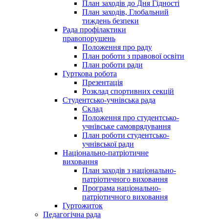
План заходів до Дня Гідності
План заходів, Глобальний
тиждень безпеки
Рада профілактики
правопорушень
Положення про раду
План роботи з правової освіти
План роботи ради
Гурткова робота
Презентація
Розклад спортивних секцій
Студентсько-учнівська рада
Склад
Положення про студентсько-
учнівське самоврядування
План роботи студентсько-
учнівської ради
Національно-патріотичне
виховання
План заходів з національно-
патріотичного виховання
Програма національно-
патріотичного виховання
Гуртожиток
Педагогічна рада