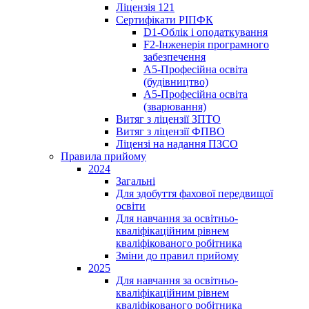
Ліцензія 121
Сертифікати РІПФК
D1-Oблік і оподаткування
F2-Інженерія програмного
забезпечення
A5-Професійна освіта
(будівництво)
A5-Професійна освіта
(зварювання)
Витяг з ліцензії ЗПТО
Витяг з ліцензії ФПВО
Ліцензі на надання ПЗСО
Правила прийому
2024
Загальні
Для здобуття фахової передвищої
освіти
Для навчання за освітньо-
кваліфікаційним рівнем
кваліфікованого робітника
Зміни до правил прийому
2025
Для навчання за освітньо-
кваліфікаційним рівнем
кваліфікованого робітника