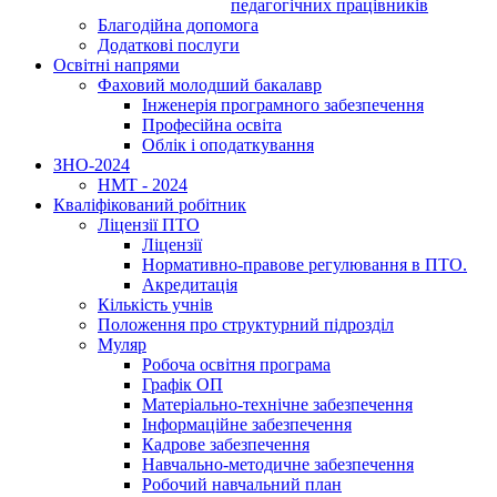
педагогічних працівників
Благодійна допомога
Додаткові послуги
Освітні напрями
Фаховий молодший бакалавр
Інженерія програмного забезпечення
Професійна освіта
Облік і оподаткування
ЗНО-2024
НМТ - 2024
Кваліфікований робітник
Ліцензії ПТО
Ліцензії
Нормативно-правове регулювання в ПТО.
Акредитація
Кількість учнів
Положення про структурний підрозділ
Муляр
Робоча освітня програма
Графік ОП
Матеріально-технічне забезпечення
Інформаційне забезпечення
Кадрове забезпечення
Навчально-методичне забезпечення
Робочий навчальний план