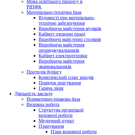
Мова освітнього процесу в
РІПФК
Матеріально-технічна база
Відомості про матеріально-
технічне забезпечення
Виробнича майстерня мулярів
Кабінет охорони праці
Виробничі майстерні столярів
Виробнича майстерня
опоряджувальників
Кабінет електротехніки
Виробнича майстерня
зварювальників
Протидія булінгу
Комплексний план заходів
Порядок реагування
Гаряча лінія
Діяльність закладу
Нормативно-правова база
Виховна робота
Структура організації
виховної роботи
Медичний пункт
Планування
План виховної роботи