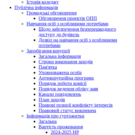
Історія коледжу
Публічна інформація
Громадські обговорення
Обговорення проектів ОПП
Навчання осіб з особливими потребами
Щодо забезпечення безперешкодного
доступу до будівель
Дозвіл на навчання осіб з особливими
потребами
Запобігання корупції
Загальна інформація
Строки виконання заходів
Пам'ятка
Уповноважена особа
Антикорупційна програма
Порядок роботи комісії
Порядок ведення обліку заяв
Канали повідомлень
План заходів
Правові позиції конфлікту інтересів
Правовий статус викривача
Інформація про гуртожитки
Загальна
Вартість проживання
2024-2025 НР