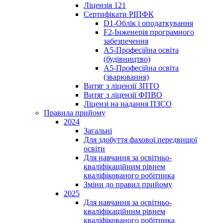
Ліцензія 121
Сертифікати РІПФК
D1-Oблік і оподаткування
F2-Інженерія програмного
забезпечення
A5-Професійна освіта
(будівництво)
A5-Професійна освіта
(зварювання)
Витяг з ліцензії ЗПТО
Витяг з ліцензії ФПВО
Ліцензі на надання ПЗСО
Правила прийому
2024
Загальні
Для здобуття фахової передвищої
освіти
Для навчання за освітньо-
кваліфікаційним рівнем
кваліфікованого робітника
Зміни до правил прийому
2025
Для навчання за освітньо-
кваліфікаційним рівнем
кваліфікованого робітника