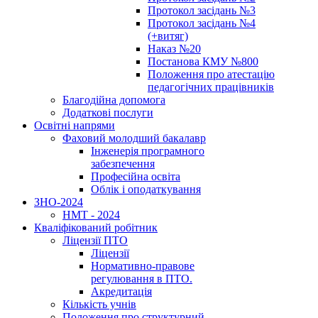
Протокол засідань №3
Протокол засідань №4
(+витяг)
Наказ №20
Постанова КМУ №800
Положення про атестацію
педагогічних працівників
Благодійна допомога
Додаткові послуги
Освітні напрями
Фаховий молодший бакалавр
Інженерія програмного
забезпечення
Професійна освіта
Облік і оподаткування
ЗНО-2024
НМТ - 2024
Кваліфікований робітник
Ліцензії ПТО
Ліцензії
Нормативно-правове
регулювання в ПТО.
Акредитація
Кількість учнів
Положення про структурний