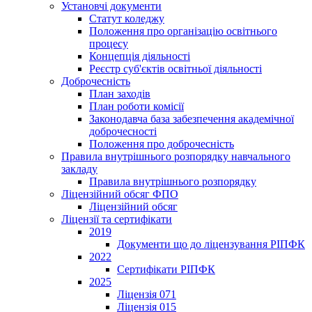
Установчі документи
Статут коледжу
Положення про організацію освітнього
процесу
Концепція діяльності
Реєстр суб'єктів освітньої діяльності
Доброчесність
План заходів
План роботи комісії
Законодавча база забезпечення академічної
доброчесності
Положення про доброчесність
Правила внутрішнього розпорядку навчального
закладу
Правила внутрішнього розпорядку
Ліцензійний обсяг ФПО
Ліцензійний обсяг
Ліцензії та сертифікати
2019
Документи що до ліцензування РІПФК
2022
Сертифікати РІПФК
2025
Ліцензія 071
Ліцензія 015