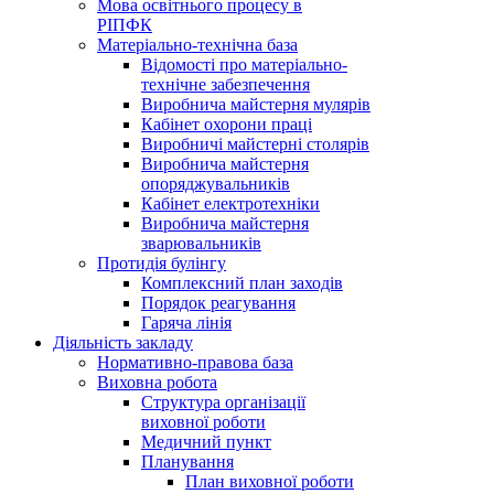
Мова освітнього процесу в
РІПФК
Матеріально-технічна база
Відомості про матеріально-
технічне забезпечення
Виробнича майстерня мулярів
Кабінет охорони праці
Виробничі майстерні столярів
Виробнича майстерня
опоряджувальників
Кабінет електротехніки
Виробнича майстерня
зварювальників
Протидія булінгу
Комплексний план заходів
Порядок реагування
Гаряча лінія
Діяльність закладу
Нормативно-правова база
Виховна робота
Структура організації
виховної роботи
Медичний пункт
Планування
План виховної роботи