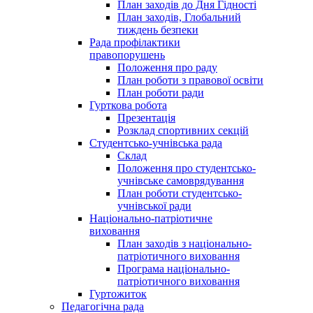
План заходів до Дня Гідності
План заходів, Глобальний
тиждень безпеки
Рада профілактики
правопорушень
Положення про раду
План роботи з правової освіти
План роботи ради
Гурткова робота
Презентація
Розклад спортивних секцій
Студентсько-учнівська рада
Склад
Положення про студентсько-
учнівське самоврядування
План роботи студентсько-
учнівської ради
Національно-патріотичне
виховання
План заходів з національно-
патріотичного виховання
Програма національно-
патріотичного виховання
Гуртожиток
Педагогічна рада