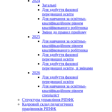
2024
Загальні
Для здобуття фахової
передвищої освіти
Для навчання за освітньо-
кваліфікаційним рівнем
кваліфікованого робітника
Зміни до правил прийому
2025
Для навчання за освітньо-
кваліфікаційним рівнем
кваліфікованого робітника
Для здобуття фахової
передвищої освіти
Для здобуття фахової
передвищої освіти, зі змінами
2026
Для здобуття фахової
передвищої освіти
Для навчання за освітньо-
кваліфікаційним рівнем
спеціаліст
Структура управління РІПФК
Кадровий склад педагогічних
працівників РІПФК