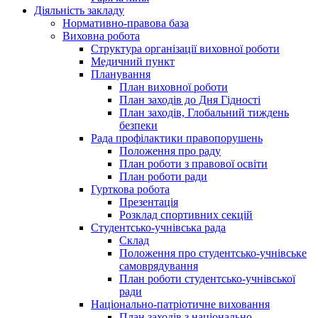
Діяльність закладу
Нормативно-правова база
Виховна робота
Структура організації виховної роботи
Медичний пункт
Планування
План виховної роботи
План заходів до Дня Гідності
План заходів, Глобальний тиждень
безпеки
Рада профілактики правопорушень
Положення про раду
План роботи з правової освіти
План роботи ради
Гурткова робота
Презентація
Розклад спортивних секцій
Студентсько-учнівська рада
Склад
Положення про студентсько-учнівське
самоврядування
План роботи студентсько-учнівської
ради
Національно-патріотичне виховання
План заходів з національно-