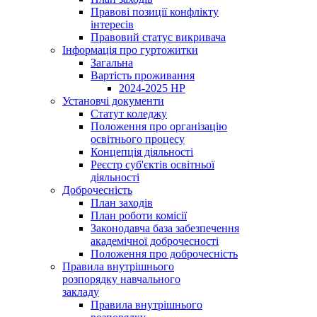
Правові позиції конфлікту
інтересів
Правовий статус викривача
Інформація про гуртожитки
Загальна
Вартість проживання
2024-2025 НР
Установчі документи
Статут коледжу
Положення про організацію
освітнього процесу
Концепція діяльності
Реєстр суб'єктів освітньої
діяльності
Доброчесність
План заходів
План роботи комісії
Законодавча база забезпечення
академічної доброчесності
Положення про доброчесність
Правила внутрішнього
розпорядку навчального
закладу
Правила внутрішнього