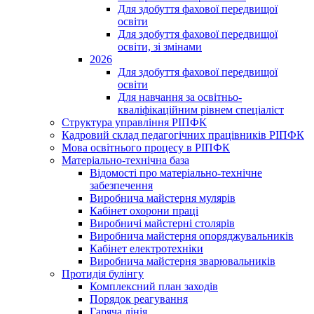
Для здобуття фахової передвищої
освіти
Для здобуття фахової передвищої
освіти, зі змінами
2026
Для здобуття фахової передвищої
освіти
Для навчання за освітньо-
кваліфікаційним рівнем спеціаліст
Структура управління РІПФК
Кадровий склад педагогічних працівників РІПФК
Мова освітнього процесу в РІПФК
Матеріально-технічна база
Відомості про матеріально-технічне
забезпечення
Виробнича майстерня мулярів
Кабінет охорони праці
Виробничі майстерні столярів
Виробнича майстерня опоряджувальників
Кабінет електротехніки
Виробнича майстерня зварювальників
Протидія булінгу
Комплексний план заходів
Порядок реагування
Гаряча лінія