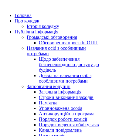
Головна
Про коледж
Історія коледжу
Публічна інформація
Громадські обговорення
Обговорення проектів ОПП
Навчання осіб з особливими
потребами
Щодо забезпечення
безперешкодного доступу до
будівель
Дозвіл на навчання осіб з
особливими потребами
Запобігання корупції
Загальна інформація
Строки виконання заходів
Пам'ятка
Уповноважена особа
Антикорупційна програма
Порядок роботи комісії
Порядок ведення обліку заяв
Канали повідомлень
План заходів