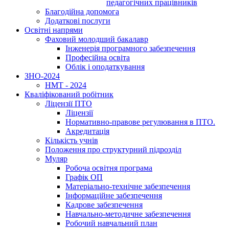
педагогічних працівників
Благодійна допомога
Додаткові послуги
Освітні напрями
Фаховий молодший бакалавр
Інженерія програмного забезпечення
Професійна освіта
Облік і оподаткування
ЗНО-2024
НМТ - 2024
Кваліфікований робітник
Ліцензії ПТО
Ліцензії
Нормативно-правове регулювання в ПТО.
Акредитація
Кількість учнів
Положення про структурний підрозділ
Муляр
Робоча освітня програма
Графік ОП
Матеріально-технічне забезпечення
Інформаційне забезпечення
Кадрове забезпечення
Навчально-методичне забезпечення
Робочий навчальний план