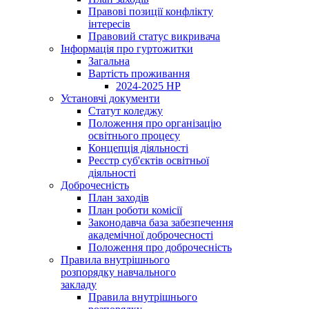
Правові позиції конфлікту
інтересів
Правовий статус викривача
Інформація про гуртожитки
Загальна
Вартість проживання
2024-2025 НР
Установчі документи
Статут коледжу
Положення про організацію
освітнього процесу
Концепція діяльності
Реєстр суб'єктів освітньої
діяльності
Доброчесність
План заходів
План роботи комісії
Законодавча база забезпечення
академічної доброчесності
Положення про доброчесність
Правила внутрішнього
розпорядку навчального
закладу
Правила внутрішнього