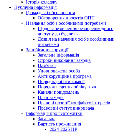
Історія коледжу
Публічна інформація
Громадські обговорення
Обговорення проектів ОПП
Навчання осіб з особливими потребами
Щодо забезпечення безперешкодного
доступу до будівель
Дозвіл на навчання осіб з особливими
потребами
Запобігання корупції
Загальна інформація
Строки виконання заходів
Пам'ятка
Уповноважена особа
Антикорупційна програма
Порядок роботи комісії
Порядок ведення обліку заяв
Канали повідомлень
План заходів
Правові позиції конфлікту інтересів
Правовий статус викривача
Інформація про гуртожитки
Загальна
Вартість проживання
2024-2025 НР