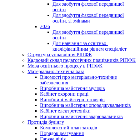
Для здобуття фахової передвищої
освіти
Для здобуття фахової передвищої
освіти, зі змінами
2026
Для здобуття фахової передвищої
освіти
Для навчання за освітньо-
кваліфікаційним рівнем спеціаліст
Структура управління РІПФК
Кадровий склад педагогічних працівників РІПФК
Мова освітнього процесу в РІПФК
Матеріально-технічна база
Відомості про матеріально-технічне
забезпечення
Виробнича майстерня мулярів
Кабінет охорони праці
Виробничі майстерні столярів
Виробнича майстерня опоряджувальників
Кабінет електротехніки
Виробнича майстерня зварювальників
Протидія булінгу
Комплексний план заходів
Порядок реагування
Гаряча лінія