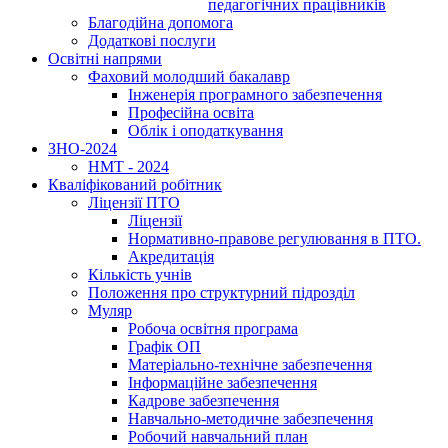
педагогічних працівників
Благодійна допомога
Додаткові послуги
Освітні напрями
Фаховий молодший бакалавр
Інженерія програмного забезпечення
Професійна освіта
Облік і оподаткування
ЗНО-2024
НМТ - 2024
Кваліфікований робітник
Ліцензії ПТО
Ліцензії
Нормативно-правове регулювання в ПТО.
Акредитація
Кількість учнів
Положення про структурний підрозділ
Муляр
Робоча освітня програма
Графік ОП
Матеріально-технічне забезпечення
Інформаційне забезпечення
Кадрове забезпечення
Навчально-методичне забезпечення
Робочий навчальний план