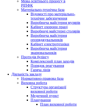
Мова освітнього процесу в
РІПФК
Матеріально-технічна база
Відомості про матеріально-
технічне забезпечення
Виробнича майстерня мулярів
Кабінет охорони праці
Виробничі майстерні столярів
Виробнича майстерня
опоряджувальників
Кабінет електротехніки
Виробнича майстерня
зварювальників
Протидія булінгу
Комплексний план заходів
Порядок реагування
Гаряча лінія
Діяльність закладу
Нормативно-правова база
Виховна робота
Структура організації
виховної роботи
Медичний пункт
Планування
План виховної роботи