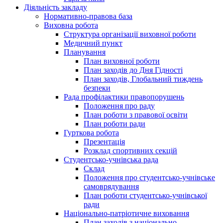
Діяльність закладу
Нормативно-правова база
Виховна робота
Структура організації виховної роботи
Медичний пункт
Планування
План виховної роботи
План заходів до Дня Гідності
План заходів, Глобальний тиждень
безпеки
Рада профілактики правопорушень
Положення про раду
План роботи з правової освіти
План роботи ради
Гурткова робота
Презентація
Розклад спортивних секцій
Студентсько-учнівська рада
Склад
Положення про студентсько-учнівське
самоврядування
План роботи студентсько-учнівської
ради
Національно-патріотичне виховання
План заходів з національно-