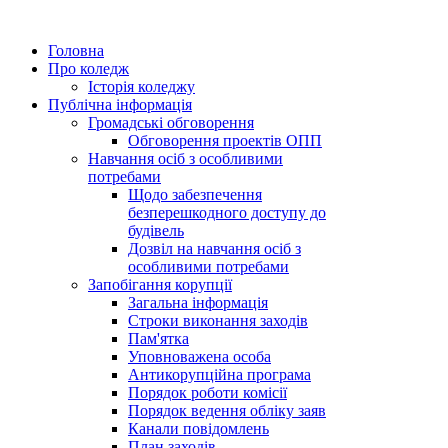
Головна
Про коледж
Історія коледжу
Публічна інформація
Громадські обговорення
Обговорення проектів ОПП
Навчання осіб з особливими
потребами
Щодо забезпечення
безперешкодного доступу до
будівель
Дозвіл на навчання осіб з
особливими потребами
Запобігання корупції
Загальна інформація
Строки виконання заходів
Пам'ятка
Уповноважена особа
Антикорупційна програма
Порядок роботи комісії
Порядок ведення обліку заяв
Канали повідомлень
План заходів