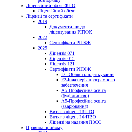
розпорядку
Ліцензійний обсяг ФПО
Ліцензійний обсяг
Ліцензії та сертифікати
2019
Документи що до
ліцензування РІПФК
2022
Сертифікати РІПФК
2025
Ліцензія 071
Ліцензія 015
Ліцензія 121
Сертифікати РІПФК
D1-Oблік і оподаткування
F2-Інженерія програмного
забезпечення
A5-Професійна освіта
(будівництво)
A5-Професійна освіта
(зварювання)
Витяг з ліцензії ЗПТО
Витяг з ліцензії ФПВО
Ліцензі на надання ПЗСО
Правила прийому