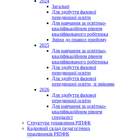
2024
Загальні
Для здобуття фахової
передвищої освіти
Для навчання за освітньо-
кваліфікаційним рівнем
кваліфікованого робітника
Зміни до правил прийому
2025
Для навчання за освітньо-
кваліфікаційним рівнем
кваліфікованого робітника
Для здобуття фахової
передвищої освіти
Для здобуття фахової
передвищої освіти, зі змінами
2026
Для здобуття фахової
передвищої освіти
Для навчання за освітньо-
кваліфікаційним рівнем
спеціаліст
Структура управління РІПФК
Кадровий склад педагогічних
працівників РІПФК