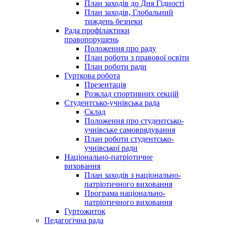
План заходів до Дня Гідності
План заходів, Глобальний
тиждень безпеки
Рада профілактики
правопорушень
Положення про раду
План роботи з правової освіти
План роботи ради
Гурткова робота
Презентація
Розклад спортивних секцій
Студентсько-учнівська рада
Склад
Положення про студентсько-
учнівське самоврядування
План роботи студентсько-
учнівської ради
Національно-патріотичне
виховання
План заходів з національно-
патріотичного виховання
Програма національно-
патріотичного виховання
Гуртожиток
Педагогічна рада