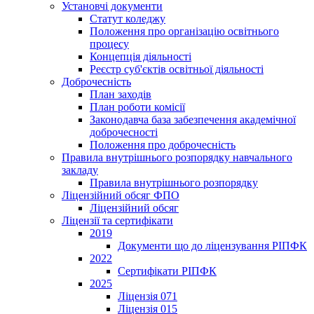
Установчі документи
Статут коледжу
Положення про організацію освітнього
процесу
Концепція діяльності
Реєстр суб'єктів освітньої діяльності
Доброчесність
План заходів
План роботи комісії
Законодавча база забезпечення академічної
доброчесності
Положення про доброчесність
Правила внутрішнього розпорядку навчального
закладу
Правила внутрішнього розпорядку
Ліцензійний обсяг ФПО
Ліцензійний обсяг
Ліцензії та сертифікати
2019
Документи що до ліцензування РІПФК
2022
Сертифікати РІПФК
2025
Ліцензія 071
Ліцензія 015