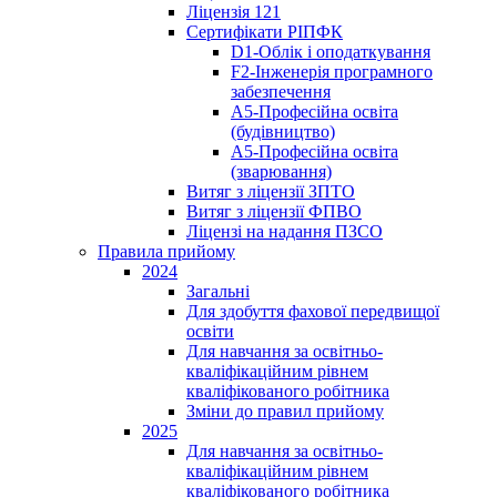
Ліцензія 121
Сертифікати РІПФК
D1-Oблік і оподаткування
F2-Інженерія програмного
забезпечення
A5-Професійна освіта
(будівництво)
A5-Професійна освіта
(зварювання)
Витяг з ліцензії ЗПТО
Витяг з ліцензії ФПВО
Ліцензі на надання ПЗСО
Правила прийому
2024
Загальні
Для здобуття фахової передвищої
освіти
Для навчання за освітньо-
кваліфікаційним рівнем
кваліфікованого робітника
Зміни до правил прийому
2025
Для навчання за освітньо-
кваліфікаційним рівнем
кваліфікованого робітника