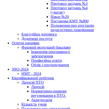
Протокол засідань №3
Протокол засідань №4
(+витяг)
Наказ №20
Постанова КМУ №800
Положення про атестацію
педагогічних працівників
Благодійна допомога
Додаткові послуги
Освітні напрями
Фаховий молодший бакалавр
Інженерія програмного
забезпечення
Професійна освіта
Облік і оподаткування
ЗНО-2024
НМТ - 2024
Кваліфікований робітник
Ліцензії ПТО
Ліцензії
Нормативно-правове
регулювання в ПТО.
Акредитація
Кількість учнів
Положення про структурний