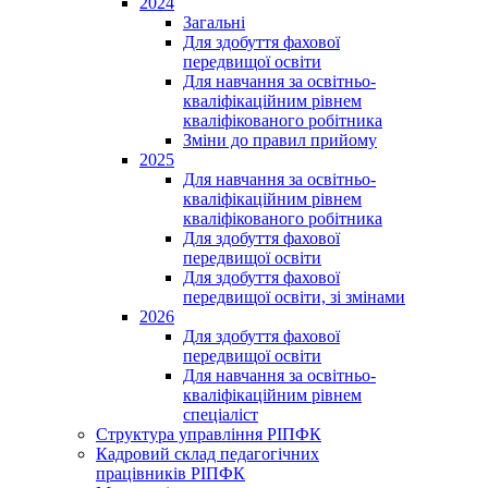
2024
Загальні
Для здобуття фахової
передвищої освіти
Для навчання за освітньо-
кваліфікаційним рівнем
кваліфікованого робітника
Зміни до правил прийому
2025
Для навчання за освітньо-
кваліфікаційним рівнем
кваліфікованого робітника
Для здобуття фахової
передвищої освіти
Для здобуття фахової
передвищої освіти, зі змінами
2026
Для здобуття фахової
передвищої освіти
Для навчання за освітньо-
кваліфікаційним рівнем
спеціаліст
Структура управління РІПФК
Кадровий склад педагогічних
працівників РІПФК