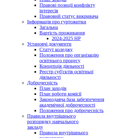
Правові позиції конфлікту
інтересів
Правовий статус викривача
Інформація про гуртожитки
Загальна
Вартість проживання
2024-2025 НР
Установчі документи
Статут коледжу
Положення про організацію
освітнього процесу
Концепція діяльності
Реєстр суб'єктів освітньої
діяльності
Доброчесність
План заходів
План роботи комісії
Законодавча база забезпечення
академічної доброчесності
Положення про доброчесність
Правила внутрішнього
розпорядку навчального
закладу
Правила внутрішнього