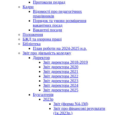
Протоколи педрад
Кадри
Відомості про педагогічних
працівників
Порядок та умови розміщення
вакантних посад
Вакантні посади
Положення
БЖД та охорона праці
Бібліотека
План роботи на 2024-2025 н.р.
Звіт про діяльність коледжу
Директор
Звіт директора 2018-2019
Звіт директора 2020
Звіт директора 2021
Звіт директора 2022
Звіт директора 2023
Звіт директора 2024
Звіт директора 2025
Бухгалтерія
2023р
Звіт (форма N4-1M)
Звіт про фінансові результати
(1к.2023р.)