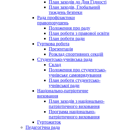
План заходів до Дня Гідності
План заходів, Глобальний
тиждень безпеки
Рада профілактики
правопорушень
Положення про раду
План роботи з правової освіти
План роботи ради
Гурткова робота
Презентація
Розклад спортивних секцій
Студентсько-учнівська рада
Склад
Положення про студентсько-
учнівське самоврядування
План роботи студентсько-
учнівської ради
Національно-патріотичне
виховання
План заходів з національно-
патріотичного виховання
Програма національно-
патріотичного виховання
Гуртожиток
Педагогічна рада