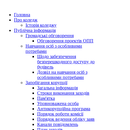
Головна
Про коледж
Історія коледжу
Публічна інформація
Громадські обговорення
Обговорення проектів ОПП
Навчання осіб з особливими
потребами
Щодо забезпечення
безперешкодного доступу до
будівель
Дозвіл на навчання осіб з
особливими потребами
Запобігання корупції
Загальна інформація
Строки виконання заходів
Пам'ятка
Уповноважена особа
Антикорупційна програма
Порядок роботи комісії
Порядок ведення обліку заяв
Канали повідомлень
План заходів