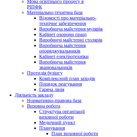
Мова освітнього процесу в
РІПФК
Матеріально-технічна база
Відомості про матеріально-
технічне забезпечення
Виробнича майстерня мулярів
Кабінет охорони праці
Виробничі майстерні столярів
Виробнича майстерня
опоряджувальників
Кабінет електротехніки
Виробнича майстерня
зварювальників
Протидія булінгу
Комплексний план заходів
Порядок реагування
Гаряча лінія
Діяльність закладу
Нормативно-правова база
Виховна робота
Структура організації
виховної роботи
Медичний пункт
Планування
План виховної роботи