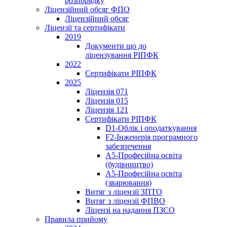
розпорядку
Ліцензійний обсяг ФПО
Ліцензійний обсяг
Ліцензії та сертифікати
2019
Документи що до
ліцензування РІПФК
2022
Сертифікати РІПФК
2025
Ліцензія 071
Ліцензія 015
Ліцензія 121
Сертифікати РІПФК
D1-Oблік і оподаткування
F2-Інженерія програмного
забезпечення
A5-Професійна освіта
(будівництво)
A5-Професійна освіта
(зварювання)
Витяг з ліцензії ЗПТО
Витяг з ліцензії ФПВО
Ліцензі на надання ПЗСО
Правила прийому