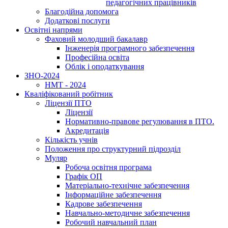
педагогічних працівників
Благодійна допомога
Додаткові послуги
Освітні напрями
Фаховий молодший бакалавр
Інженерія програмного забезпечення
Професійна освіта
Облік і оподаткування
ЗНО-2024
НМТ - 2024
Кваліфікований робітник
Ліцензії ПТО
Ліцензії
Нормативно-правове регулювання в ПТО.
Акредитація
Кількість учнів
Положення про структурний підрозділ
Муляр
Робоча освітня програма
Графік ОП
Матеріально-технічне забезпечення
Інформаційне забезпечення
Кадрове забезпечення
Навчально-методичне забезпечення
Робочий навчальний план