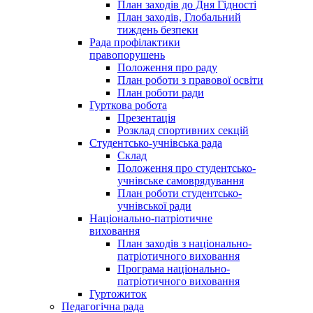
План заходів до Дня Гідності
План заходів, Глобальний
тиждень безпеки
Рада профілактики
правопорушень
Положення про раду
План роботи з правової освіти
План роботи ради
Гурткова робота
Презентація
Розклад спортивних секцій
Студентсько-учнівська рада
Склад
Положення про студентсько-
учнівське самоврядування
План роботи студентсько-
учнівської ради
Національно-патріотичне
виховання
План заходів з національно-
патріотичного виховання
Програма національно-
патріотичного виховання
Гуртожиток
Педагогічна рада