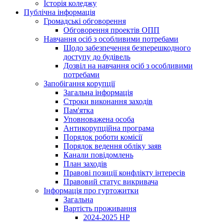
Історія коледжу
Публічна інформація
Громадські обговорення
Обговорення проектів ОПП
Навчання осіб з особливими потребами
Щодо забезпечення безперешкодного
доступу до будівель
Дозвіл на навчання осіб з особливими
потребами
Запобігання корупції
Загальна інформація
Строки виконання заходів
Пам'ятка
Уповноважена особа
Антикорупційна програма
Порядок роботи комісії
Порядок ведення обліку заяв
Канали повідомлень
План заходів
Правові позиції конфлікту інтересів
Правовий статус викривача
Інформація про гуртожитки
Загальна
Вартість проживання
2024-2025 НР