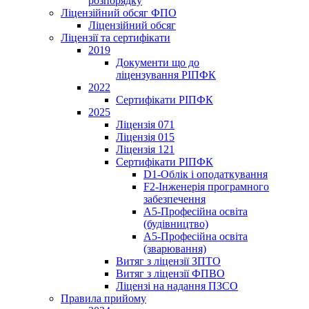
розпорядку
Ліцензійний обсяг ФПО
Ліцензійний обсяг
Ліцензії та сертифікати
2019
Документи що до
ліцензування РІПФК
2022
Сертифікати РІПФК
2025
Ліцензія 071
Ліцензія 015
Ліцензія 121
Сертифікати РІПФК
D1-Oблік і оподаткування
F2-Інженерія програмного
забезпечення
A5-Професійна освіта
(будівництво)
A5-Професійна освіта
(зварювання)
Витяг з ліцензії ЗПТО
Витяг з ліцензії ФПВО
Ліцензі на надання ПЗСО
Правила прийому