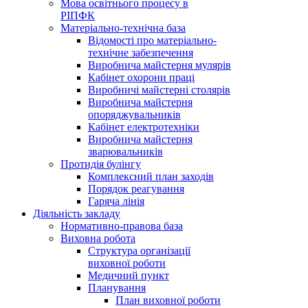
Мова освітнього процесу в
РІПФК
Матеріально-технічна база
Відомості про матеріально-
технічне забезпечення
Виробнича майстерня мулярів
Кабінет охорони праці
Виробничі майстерні столярів
Виробнича майстерня
опоряджувальників
Кабінет електротехніки
Виробнича майстерня
зварювальників
Протидія булінгу
Комплексний план заходів
Порядок реагування
Гаряча лінія
Діяльність закладу
Нормативно-правова база
Виховна робота
Структура організації
виховної роботи
Медичний пункт
Планування
План виховної роботи