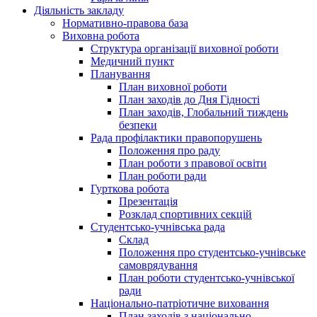
Діяльність закладу
Нормативно-правова база
Виховна робота
Структура організації виховної роботи
Медичний пункт
Планування
План виховної роботи
План заходів до Дня Гідності
План заходів, Глобальний тиждень
безпеки
Рада профілактики правопорушень
Положення про раду
План роботи з правової освіти
План роботи ради
Гурткова робота
Презентація
Розклад спортивних секцій
Студентсько-учнівська рада
Склад
Положення про студентсько-учнівське
самоврядування
План роботи студентсько-учнівської
ради
Національно-патріотичне виховання
План заходів з національно-