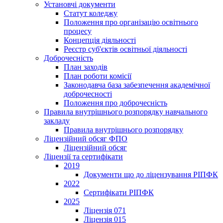
Установчі документи
Статут коледжу
Положення про організацію освітнього
процесу
Концепція діяльності
Реєстр суб'єктів освітньої діяльності
Доброчесність
План заходів
План роботи комісії
Законодавча база забезпечення академічної
доброчесності
Положення про доброчесність
Правила внутрішнього розпорядку навчального
закладу
Правила внутрішнього розпорядку
Ліцензійний обсяг ФПО
Ліцензійний обсяг
Ліцензії та сертифікати
2019
Документи що до ліцензування РІПФК
2022
Сертифікати РІПФК
2025
Ліцензія 071
Ліцензія 015