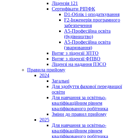
Ліцензія 121
Сертифікати РІПФК
D1-Oблік і оподаткування
F2-Інженерія програмного
забезпечення
A5-Професійна освіта
(будівництво)
A5-Професійна освіта
(зварювання)
Витяг з ліцензії ЗПТО
Витяг з ліцензії ФПВО
Ліцензі на надання ПЗСО
Правила прийому
2024
Загальні
Для здобуття фахової передвищої
освіти
Для навчання за освітньо-
кваліфікаційним рівнем
кваліфікованого робітника
Зміни до правил прийому
2025
Для навчання за освітньо-
кваліфікаційним рівнем
кваліфікованого робітника