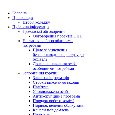
Головна
Про коледж
Історія коледжу
Публічна інформація
Громадські обговорення
Обговорення проектів ОПП
Навчання осіб з особливими
потребами
Щодо забезпечення
безперешкодного доступу до
будівель
Дозвіл на навчання осіб з
особливими потребами
Запобігання корупції
Загальна інформація
Строки виконання заходів
Пам'ятка
Уповноважена особа
Антикорупційна програма
Порядок роботи комісії
Порядок ведення обліку заяв
Канали повідомлень
План заходів