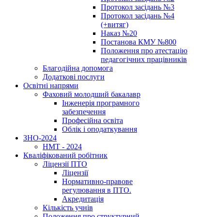
Протокол засідань №3
Протокол засідань №4
(+витяг)
Наказ №20
Постанова КМУ №800
Положення про атестацію
педагогічних працівників
Благодійна допомога
Додаткові послуги
Освітні напрями
Фаховий молодший бакалавр
Інженерія програмного
забезпечення
Професійна освіта
Облік і оподаткування
ЗНО-2024
НМТ - 2024
Кваліфікований робітник
Ліцензії ПТО
Ліцензії
Нормативно-правове
регулювання в ПТО.
Акредитація
Кількість учнів
Положення про структурний