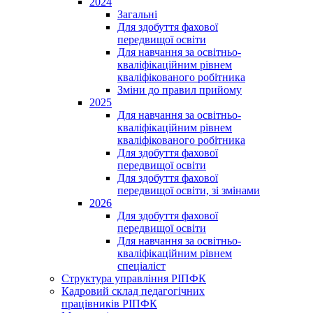
2024
Загальні
Для здобуття фахової
передвищої освіти
Для навчання за освітньо-
кваліфікаційним рівнем
кваліфікованого робітника
Зміни до правил прийому
2025
Для навчання за освітньо-
кваліфікаційним рівнем
кваліфікованого робітника
Для здобуття фахової
передвищої освіти
Для здобуття фахової
передвищої освіти, зі змінами
2026
Для здобуття фахової
передвищої освіти
Для навчання за освітньо-
кваліфікаційним рівнем
спеціаліст
Структура управління РІПФК
Кадровий склад педагогічних
працівників РІПФК