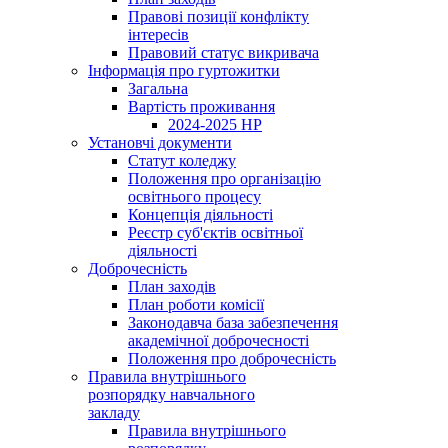
Правові позиції конфлікту
інтересів
Правовий статус викривача
Інформація про гуртожитки
Загальна
Вартість проживання
2024-2025 НР
Установчі документи
Статут коледжу
Положення про організацію
освітнього процесу
Концепція діяльності
Реєстр суб'єктів освітньої
діяльності
Доброчесність
План заходів
План роботи комісії
Законодавча база забезпечення
академічної доброчесності
Положення про доброчесність
Правила внутрішнього
розпорядку навчального
закладу
Правила внутрішнього