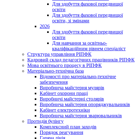
Для здобуття фахової передвищої
освіти
Для здобуття фахової передвищої
освіти, зі змінами
2026
Для здобуття фахової передвищої
освіти
Для навчання за освітньо-
кваліфікаційним рівнем спеціаліст
Структура управління РІПФК
Кадровий склад педагогічних працівників РІПФК
Мова освітнього процесу в РІПФК
Матеріально-технічна база
Відомості про матеріально-технічне
забезпечення
Виробнича майстерня мулярів
Кабінет охорони праці
Виробничі майстерні столярів
Виробнича майстерня опоряджувальників
Кабінет електротехніки
Виробнича майстерня зварювальників
Протидія булінгу
Комплексний план заходів
Порядок реагування
Гаряча лінія