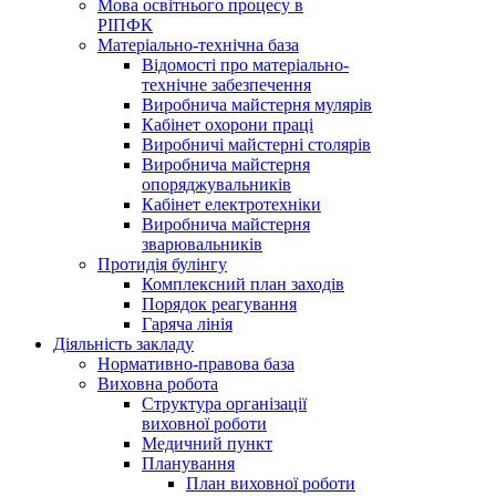
Мова освітнього процесу в
РІПФК
Матеріально-технічна база
Відомості про матеріально-
технічне забезпечення
Виробнича майстерня мулярів
Кабінет охорони праці
Виробничі майстерні столярів
Виробнича майстерня
опоряджувальників
Кабінет електротехніки
Виробнича майстерня
зварювальників
Протидія булінгу
Комплексний план заходів
Порядок реагування
Гаряча лінія
Діяльність закладу
Нормативно-правова база
Виховна робота
Структура організації
виховної роботи
Медичний пункт
Планування
План виховної роботи