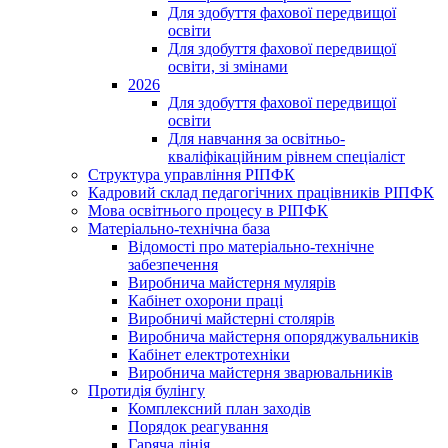
Для здобуття фахової передвищої
освіти
Для здобуття фахової передвищої
освіти, зі змінами
2026
Для здобуття фахової передвищої
освіти
Для навчання за освітньо-
кваліфікаційним рівнем спеціаліст
Структура управління РІПФК
Кадровий склад педагогічних працівників РІПФК
Мова освітнього процесу в РІПФК
Матеріально-технічна база
Відомості про матеріально-технічне
забезпечення
Виробнича майстерня мулярів
Кабінет охорони праці
Виробничі майстерні столярів
Виробнича майстерня опоряджувальників
Кабінет електротехніки
Виробнича майстерня зварювальників
Протидія булінгу
Комплексний план заходів
Порядок реагування
Гаряча лінія