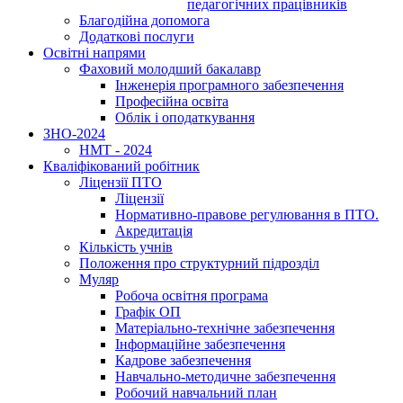
педагогічних працівників
Благодійна допомога
Додаткові послуги
Освітні напрями
Фаховий молодший бакалавр
Інженерія програмного забезпечення
Професійна освіта
Облік і оподаткування
ЗНО-2024
НМТ - 2024
Кваліфікований робітник
Ліцензії ПТО
Ліцензії
Нормативно-правове регулювання в ПТО.
Акредитація
Кількість учнів
Положення про структурний підрозділ
Муляр
Робоча освітня програма
Графік ОП
Матеріально-технічне забезпечення
Інформаційне забезпечення
Кадрове забезпечення
Навчально-методичне забезпечення
Робочий навчальний план