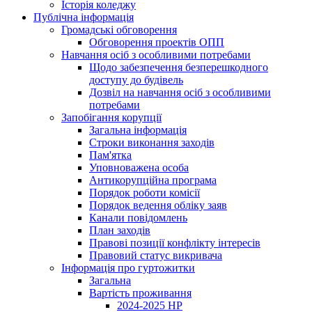
Історія коледжу
Публічна інформація
Громадські обговорення
Обговорення проектів ОПП
Навчання осіб з особливими потребами
Щодо забезпечення безперешкодного
доступу до будівель
Дозвіл на навчання осіб з особливими
потребами
Запобігання корупції
Загальна інформація
Строки виконання заходів
Пам'ятка
Уповноважена особа
Антикорупційна програма
Порядок роботи комісії
Порядок ведення обліку заяв
Канали повідомлень
План заходів
Правові позиції конфлікту інтересів
Правовий статус викривача
Інформація про гуртожитки
Загальна
Вартість проживання
2024-2025 НР