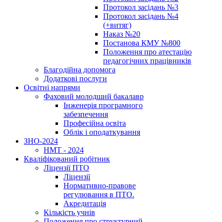
Протокол засідань №3
Протокол засідань №4
(+витяг)
Наказ №20
Постанова КМУ №800
Положення про атестацію
педагогічних працівників
Благодійна допомога
Додаткові послуги
Освітні напрями
Фаховий молодший бакалавр
Інженерія програмного
забезпечення
Професійна освіта
Облік і оподаткування
ЗНО-2024
НМТ - 2024
Кваліфікований робітник
Ліцензії ПТО
Ліцензії
Нормативно-правове
регулювання в ПТО.
Акредитація
Кількість учнів
Положення про структурний