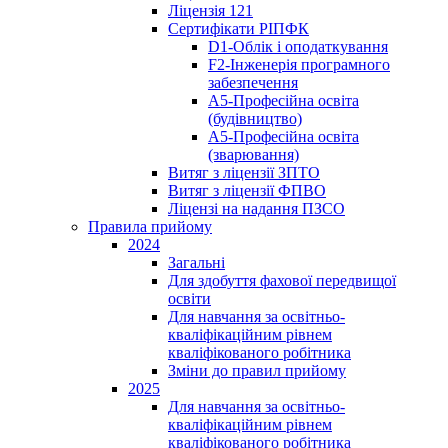
Ліцензія 121
Сертифікати РІПФК
D1-Oблік і оподаткування
F2-Інженерія програмного
забезпечення
A5-Професійна освіта
(будівництво)
A5-Професійна освіта
(зварювання)
Витяг з ліцензії ЗПТО
Витяг з ліцензії ФПВО
Ліцензі на надання ПЗСО
Правила прийому
2024
Загальні
Для здобуття фахової передвищої
освіти
Для навчання за освітньо-
кваліфікаційним рівнем
кваліфікованого робітника
Зміни до правил прийому
2025
Для навчання за освітньо-
кваліфікаційним рівнем
кваліфікованого робітника