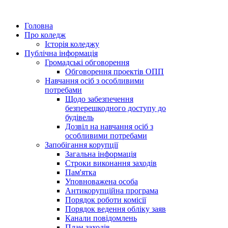
Головна
Про коледж
Історія коледжу
Публічна інформація
Громадські обговорення
Обговорення проектів ОПП
Навчання осіб з особливими
потребами
Щодо забезпечення
безперешкодного доступу до
будівель
Дозвіл на навчання осіб з
особливими потребами
Запобігання корупції
Загальна інформація
Строки виконання заходів
Пам'ятка
Уповноважена особа
Антикорупційна програма
Порядок роботи комісії
Порядок ведення обліку заяв
Канали повідомлень
План заходів