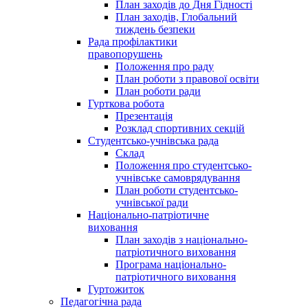
План заходів до Дня Гідності
План заходів, Глобальний
тиждень безпеки
Рада профілактики
правопорушень
Положення про раду
План роботи з правової освіти
План роботи ради
Гурткова робота
Презентація
Розклад спортивних секцій
Студентсько-учнівська рада
Склад
Положення про студентсько-
учнівське самоврядування
План роботи студентсько-
учнівської ради
Національно-патріотичне
виховання
План заходів з національно-
патріотичного виховання
Програма національно-
патріотичного виховання
Гуртожиток
Педагогічна рада