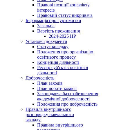
Правові позиції конфлікту
інтересів
Правовий статус викривача
Інформація про гуртожитки
Загальна
Вартість проживання
2024-2025 НР
Установчі документи
Статут коледжу
Положення про організацію
освітнього процесу
Концепція діяльності
Реєстр суб'єктів освітньої
діяльності
Доброчесність
План заходів
План роботи комісії
Законодавча база забезпечення
академічної доброчесності
Положення про доброчесність
Правила внутрішнього
розпорядку навчального
закладу
Правила внутрішнього