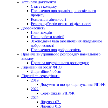
Установчі документи
Статут коледжу
Положення про організацію освітнього
процесу
Концепція діяльності
Реєстр суб'єктів освітньої діяльності
Доброчесність
План заходів
План роботи комісії
Законодавча база забезпечення академічної
доброчесності
Положення про доброчесність
Правила внутрішнього розпорядку навчального
закладу
Правила внутрішнього розпорядку
Ліцензійний обсяг ФПО
Ліцензійний обсяг
Ліцензії та сертифікати
2019
Документи що до ліцензування РІПФК
2022
Сертифікати РІПФК
2025
Ліцензія 071
Ліцензія 015