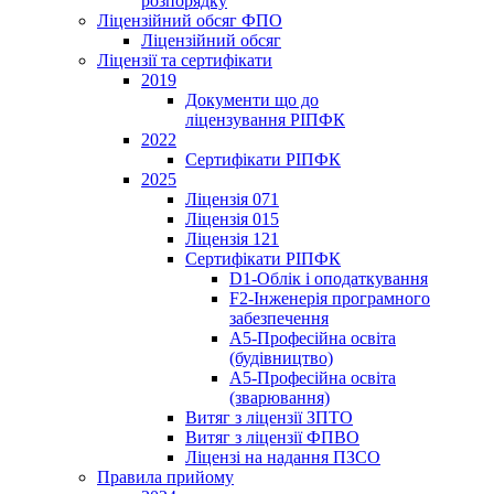
розпорядку
Ліцензійний обсяг ФПО
Ліцензійний обсяг
Ліцензії та сертифікати
2019
Документи що до
ліцензування РІПФК
2022
Сертифікати РІПФК
2025
Ліцензія 071
Ліцензія 015
Ліцензія 121
Сертифікати РІПФК
D1-Oблік і оподаткування
F2-Інженерія програмного
забезпечення
A5-Професійна освіта
(будівництво)
A5-Професійна освіта
(зварювання)
Витяг з ліцензії ЗПТО
Витяг з ліцензії ФПВО
Ліцензі на надання ПЗСО
Правила прийому