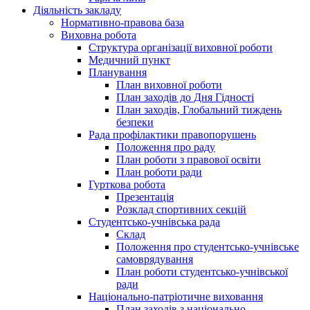
Діяльність закладу
Нормативно-правова база
Виховна робота
Структура організації виховної роботи
Медичний пункт
Планування
План виховної роботи
План заходів до Дня Гідності
План заходів, Глобальний тиждень
безпеки
Рада профілактики правопорушень
Положення про раду
План роботи з правової освіти
План роботи ради
Гурткова робота
Презентація
Розклад спортивних секцій
Студентсько-учнівська рада
Склад
Положення про студентсько-учнівське
самоврядування
План роботи студентсько-учнівської
ради
Національно-патріотичне виховання
План заходів з національно-