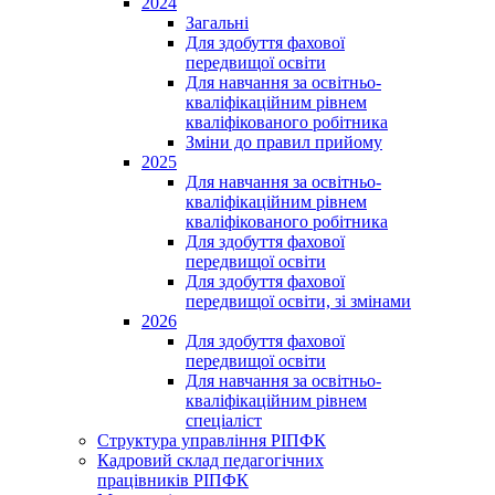
2024
Загальні
Для здобуття фахової
передвищої освіти
Для навчання за освітньо-
кваліфікаційним рівнем
кваліфікованого робітника
Зміни до правил прийому
2025
Для навчання за освітньо-
кваліфікаційним рівнем
кваліфікованого робітника
Для здобуття фахової
передвищої освіти
Для здобуття фахової
передвищої освіти, зі змінами
2026
Для здобуття фахової
передвищої освіти
Для навчання за освітньо-
кваліфікаційним рівнем
спеціаліст
Структура управління РІПФК
Кадровий склад педагогічних
працівників РІПФК