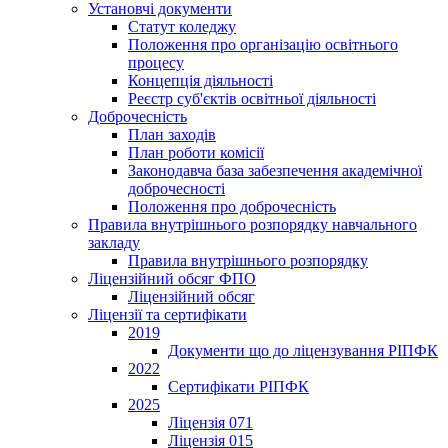
Установчі документи
Статут коледжу
Положення про організацію освітнього
процесу
Концепція діяльності
Реєстр суб'єктів освітньої діяльності
Доброчесність
План заходів
План роботи комісії
Законодавча база забезпечення академічної
доброчесності
Положення про доброчесність
Правила внутрішнього розпорядку навчального
закладу
Правила внутрішнього розпорядку
Ліцензійний обсяг ФПО
Ліцензійний обсяг
Ліцензії та сертифікати
2019
Документи що до ліцензування РІПФК
2022
Сертифікати РІПФК
2025
Ліцензія 071
Ліцензія 015