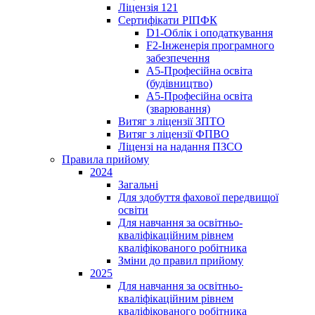
Ліцензія 121
Сертифікати РІПФК
D1-Oблік і оподаткування
F2-Інженерія програмного
забезпечення
A5-Професійна освіта
(будівництво)
A5-Професійна освіта
(зварювання)
Витяг з ліцензії ЗПТО
Витяг з ліцензії ФПВО
Ліцензі на надання ПЗСО
Правила прийому
2024
Загальні
Для здобуття фахової передвищої
освіти
Для навчання за освітньо-
кваліфікаційним рівнем
кваліфікованого робітника
Зміни до правил прийому
2025
Для навчання за освітньо-
кваліфікаційним рівнем
кваліфікованого робітника