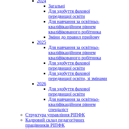
2024
Загальні
Для здобуття фахової
передвищої освіти
Для навчання за освітньо-
кваліфікаційним рівнем
кваліфікованого робітника
Зміни до правил прийому
2025
Для навчання за освітньо-
кваліфікаційним рівнем
кваліфікованого робітника
Для здобуття фахової
передвищої освіти
Для здобуття фахової
передвищої освіти, зі змінами
2026
Для здобуття фахової
передвищої освіти
Для навчання за освітньо-
кваліфікаційним рівнем
спеціаліст
Структура управління РІПФК
Кадровий склад педагогічних
працівників РІПФК