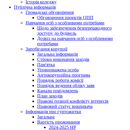
Історія коледжу
Публічна інформація
Громадські обговорення
Обговорення проектів ОПП
Навчання осіб з особливими потребами
Щодо забезпечення безперешкодного
доступу до будівель
Дозвіл на навчання осіб з особливими
потребами
Запобігання корупції
Загальна інформація
Строки виконання заходів
Пам'ятка
Уповноважена особа
Антикорупційна програма
Порядок роботи комісії
Порядок ведення обліку заяв
Канали повідомлень
План заходів
Правові позиції конфлікту інтересів
Правовий статус викривача
Інформація про гуртожитки
Загальна
Вартість проживання
2024-2025 НР