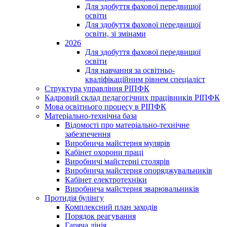
Для здобуття фахової передвищої
освіти
Для здобуття фахової передвищої
освіти, зі змінами
2026
Для здобуття фахової передвищої
освіти
Для навчання за освітньо-
кваліфікаційним рівнем спеціаліст
Структура управління РІПФК
Кадровий склад педагогічних працівників РІПФК
Мова освітнього процесу в РІПФК
Матеріально-технічна база
Відомості про матеріально-технічне
забезпечення
Виробнича майстерня мулярів
Кабінет охорони праці
Виробничі майстерні столярів
Виробнича майстерня опоряджувальників
Кабінет електротехніки
Виробнича майстерня зварювальників
Протидія булінгу
Комплексний план заходів
Порядок реагування
Гаряча лінія