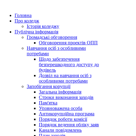
Головна
Про коледж
Історія коледжу
Публічна інформація
Громадські обговорення
Обговорення проектів ОПП
Навчання осіб з особливими
потребами
Щодо забезпечення
безперешкодного доступу до
будівель
Дозвіл на навчання осіб з
особливими потребами
Запобігання корупції
Загальна інформація
Строки виконання заходів
Пам'ятка
Уповноважена особа
Антикорупційна програма
Порядок роботи комісії
Порядок ведення обліку заяв
Канали повідомлень
План заходів