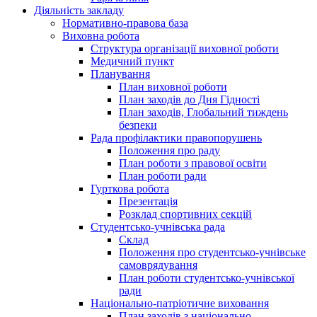
Діяльність закладу
Нормативно-правова база
Виховна робота
Структура організації виховної роботи
Медичний пункт
Планування
План виховної роботи
План заходів до Дня Гідності
План заходів, Глобальний тиждень
безпеки
Рада профілактики правопорушень
Положення про раду
План роботи з правової освіти
План роботи ради
Гурткова робота
Презентація
Розклад спортивних секцій
Студентсько-учнівська рада
Склад
Положення про студентсько-учнівське
самоврядування
План роботи студентсько-учнівської
ради
Національно-патріотичне виховання
План заходів з національно-