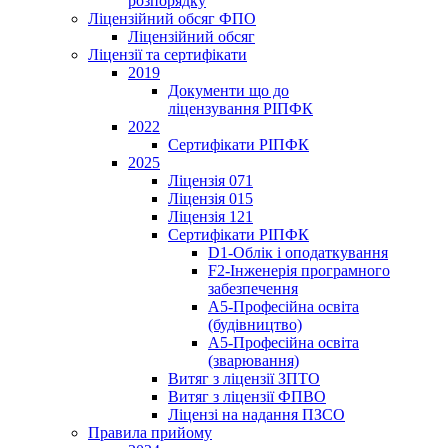
розпорядку
Ліцензійний обсяг ФПО
Ліцензійний обсяг
Ліцензії та сертифікати
2019
Документи що до
ліцензування РІПФК
2022
Сертифікати РІПФК
2025
Ліцензія 071
Ліцензія 015
Ліцензія 121
Сертифікати РІПФК
D1-Oблік і оподаткування
F2-Інженерія програмного
забезпечення
A5-Професійна освіта
(будівництво)
A5-Професійна освіта
(зварювання)
Витяг з ліцензії ЗПТО
Витяг з ліцензії ФПВО
Ліцензі на надання ПЗСО
Правила прийому