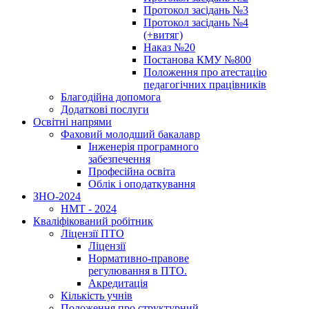
Протокол засідань №3
Протокол засідань №4
(+витяг)
Наказ №20
Постанова КМУ №800
Положення про атестацію
педагогічних працівників
Благодійна допомога
Додаткові послуги
Освітні напрями
Фаховий молодший бакалавр
Інженерія програмного
забезпечення
Професійна освіта
Облік і оподаткування
ЗНО-2024
НМТ - 2024
Кваліфікований робітник
Ліцензії ПТО
Ліцензії
Нормативно-правове
регулювання в ПТО.
Акредитація
Кількість учнів
Положення про структурний