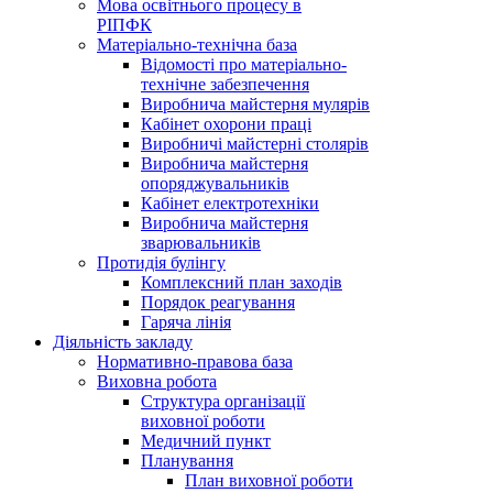
Мова освітнього процесу в
РІПФК
Матеріально-технічна база
Відомості про матеріально-
технічне забезпечення
Виробнича майстерня мулярів
Кабінет охорони праці
Виробничі майстерні столярів
Виробнича майстерня
опоряджувальників
Кабінет електротехніки
Виробнича майстерня
зварювальників
Протидія булінгу
Комплексний план заходів
Порядок реагування
Гаряча лінія
Діяльність закладу
Нормативно-правова база
Виховна робота
Структура організації
виховної роботи
Медичний пункт
Планування
План виховної роботи