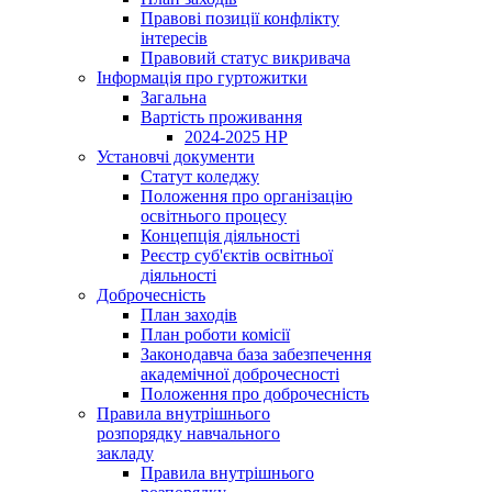
Правові позиції конфлікту
інтересів
Правовий статус викривача
Інформація про гуртожитки
Загальна
Вартість проживання
2024-2025 НР
Установчі документи
Статут коледжу
Положення про організацію
освітнього процесу
Концепція діяльності
Реєстр суб'єктів освітньої
діяльності
Доброчесність
План заходів
План роботи комісії
Законодавча база забезпечення
академічної доброчесності
Положення про доброчесність
Правила внутрішнього
розпорядку навчального
закладу
Правила внутрішнього