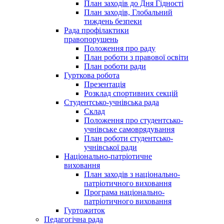
План заходів до Дня Гідності
План заходів, Глобальний
тиждень безпеки
Рада профілактики
правопорушень
Положення про раду
План роботи з правової освіти
План роботи ради
Гурткова робота
Презентація
Розклад спортивних секцій
Студентсько-учнівська рада
Склад
Положення про студентсько-
учнівське самоврядування
План роботи студентсько-
учнівської ради
Національно-патріотичне
виховання
План заходів з національно-
патріотичного виховання
Програма національно-
патріотичного виховання
Гуртожиток
Педагогічна рада