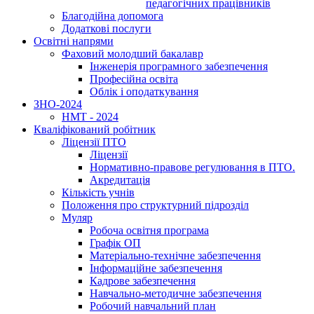
педагогічних працівників
Благодійна допомога
Додаткові послуги
Освітні напрями
Фаховий молодший бакалавр
Інженерія програмного забезпечення
Професійна освіта
Облік і оподаткування
ЗНО-2024
НМТ - 2024
Кваліфікований робітник
Ліцензії ПТО
Ліцензії
Нормативно-правове регулювання в ПТО.
Акредитація
Кількість учнів
Положення про структурний підрозділ
Муляр
Робоча освітня програма
Графік ОП
Матеріально-технічне забезпечення
Інформаційне забезпечення
Кадрове забезпечення
Навчально-методичне забезпечення
Робочий навчальний план